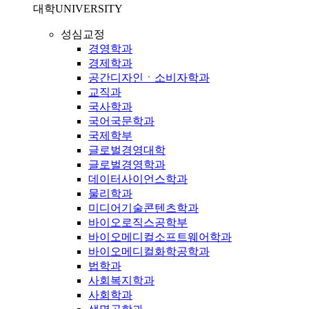
대학
UNIVERSITY
성심교정
경영학과
경제학과
공간디자인ㆍ소비자학과
교직과
국사학과
국어국문학과
국제학부
글로벌경영대학
글로벌경영학과
데이터사이언스학과
물리학과
미디어기술콘텐츠학과
바이오로직스공학부
바이오메디컬소프트웨어학과
바이오메디컬화학공학과
법학과
사회복지학과
사회학과