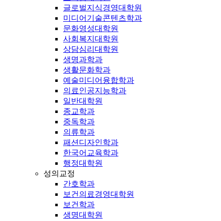
글로벌지식경영대학원
미디어기술콘텐츠학과
문화영성대학원
사회복지대학원
상담심리대학원
생명과학과
생활문화학과
예술미디어융합학과
의료인공지능학과
일반대학원
종교학과
중독학과
의류학과
패션디자인학과
한국어교육학과
행정대학원
성의교정
간호학과
보건의료경영대학원
보건학과
생명대학원