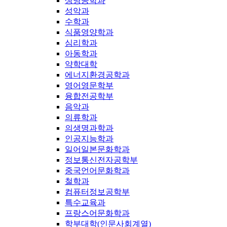
생명공학과
성악과
수학과
식품영양학과
심리학과
아동학과
약학대학
에너지환경공학과
영어영문학부
융합전공학부
음악과
의류학과
의생명과학과
인공지능학과
일어일본문화학과
정보통신전자공학부
중국언어문화학과
철학과
컴퓨터정보공학부
특수교육과
프랑스어문화학과
학부대학(인문사회계열)