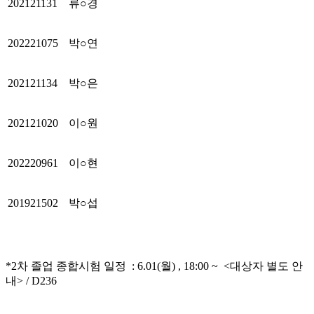
202121131
류○경
202221075
박○연
202121134
박○은
202121020
이○원
202220961
이○현
201921502
박○섭
*2차 졸업 종합시험 일정 : 6.01(월) , 18:00 ~ <대상자 별도 안
내> / D236