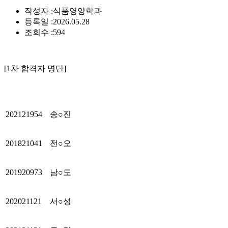
작성자 :
식품영양학과
등록일 :
2026.05.28
조회수 :
594
[1차 합격자 명단]
202121954
송○진
201821041
전○오
201920973
남○도
202021121
서○성