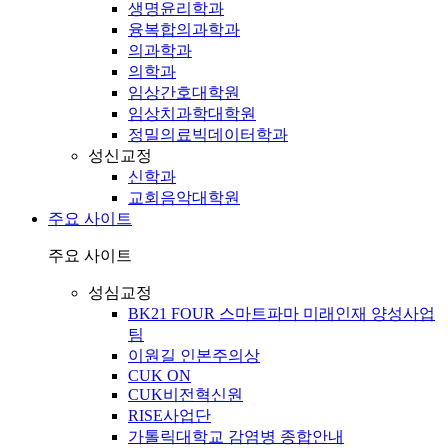
생명윤리학과
융복합의과학과
의과학과
의학과
임상간호대학원
임상치과학대학원
정밀의료빅데이터학과
성신교정
신학과
교회음악대학원
주요 사이트
주요 사이트
성심교정
BK21 FOUR 스마트파마 미래인재 양성사업
팀
이원길 인본주의상
CUK ON
CUK비전혁신원
RISE사업단
가톨릭대학교 감염병 종합안내