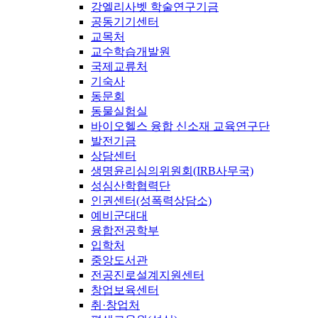
강엘리사벳 학술연구기금
공동기기센터
교목처
교수학습개발원
국제교류처
기숙사
동문회
동물실험실
바이오헬스 융합 신소재 교육연구단
발전기금
상담센터
생명윤리심의위원회(IRB사무국)
성심산학협력단
인권센터(성폭력상담소)
예비군대대
융합전공학부
입학처
중앙도서관
전공진로설계지원센터
창업보육센터
취·창업처