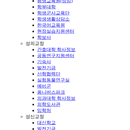
평생교육원(성심)
학부대학
학생군사교육단
학생생활상담소
한국어교육원
현장실습지원센터
학보사
성의교정
간호대학 학사정보
공동연구지원센터
기숙사
발전기금
산학협력단
실험동물연구실
예비군
옴니버스파크
의과대학 학사정보
의학도서관
입학처
성신교정
대신학교
발전기금