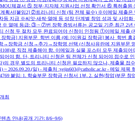
·MOU체결서 ⑤ 정부·지자체 지원사업 선정 확인서 ⑥ 특허출원·
계획서[붙임2] ②트리니티 신청 (팀 전체 필수) ※이메일 제출은 
 차등 지급 ※씨앗·새싹·열매 등 성장 단계별 창업 성과 및 사업
※ 열매 등급: ③ ~ ⑦번 장학 증빙서류는 공고일 기준 최근 2
두 절차 모두 완료되어야 신청이 인정됨 ①이메일 제출 (제출물 접수) - 제
: [이원길 장학금] 지원부문_학번 이름 (예: [이원길 장학금] 봉사_학번 홍길동)
록/장학→장학금 신청→추가→장학명 선택 (신청사유란에 지원부문 
108)로 직접 제출해야 함. 이메일과 실물 포스터 모두 제출되어야
어야 함. 단, 트리니티 신청은 팀 전체가 신청 되어야 접수로 인
의 경우 별도의 트리니티 신청은 필요하지 않으나, 제출물 접수 시
) ~ 2026.09.20.(일) - 제출처 :yejin603@catholic.ac.kr
6 / 4769 붙임: 1. 학술부문 장학금 신청서 1부. 2. 실현(창업)부
 개최
 안내(공개 기간: 8/6~9/6)