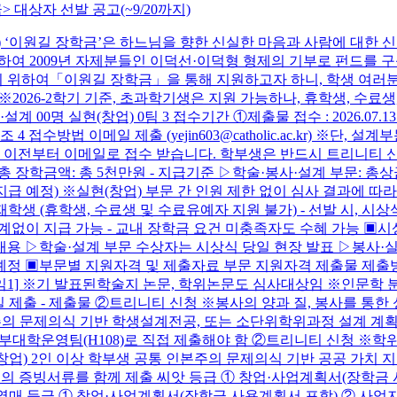
 대상자 선발 공고(~9/20까지)
) ‘이원길 장학금’은 하느님을 향한 신실한 마음과 사람에 대한
 기리기 위하여 2009년 자제분들인 이덕선·이덕형 형제의 기부로 펀
 위하여「이원길 장학금」을 통해 지원하고자 하니, 학생 여러분의
) ※2026-2학기 기준, 초과학기생은 지원 가능하나, 휴학생, 수
명 실현(창업) 0팀 3 접수기간 ①제출물 접수 : 2026.07.13.(월) ~ 
 참조 4 접수방법 이메일 제출 (yejin603@catholic.ac.kr)
 이전부터 이메일로 접수 받습니다. 학부생은 반드시 트리니티 신청과 
 장학금액: 총 5천만원 - 지급기준 ▷학술·봉사·설계 부문: 총상금 
급 예정) ※실현(창업) 부문 간 인원 제한 없이 심사 결과에 따라
재학생 (휴학생, 수료생 및 수료유예자 지원 불가) - 선발 시, 시상식(
 지급 가능 - 교내 장학금 요건 미충족자도 수혜 가능 ▣시상식 안내(★
코홀) - 내용 ▷학술·설계 부문 수상자는 시상식 당일 현장 발표 ▷봉
 예정 ▣부문별 지원자격 및 제출자료 부문 지원자격 제출물 제출
[붙임1] ※기 발표된학술지 논문, 학위논문도 심사대상임 ※인문학
일 제출 - 제출물 ②트리니티 신청 ※봉사의 양과 질, 봉사를 통
의 문제의식 기반 학생설계전공, 또는 소단위학위과정 설계 계획안 
부대학운영팀(H108)로 직접 제출해야 함 ②트리니티 신청 ※학위과
(창업) 2인 이상 학부생 공통 인본주의 문제의식 기반 공공 가치 지
등급의 증빙서류를 함께 제출 씨앗 등급 ① 창업·사업계획서(장학금
매 등급 ① 창업·사업계획서(장학금 사용계획서 포함) ② 사업자등록증