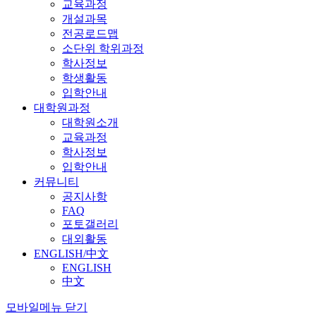
교육과정
개설과목
전공로드맵
소단위 학위과정
학사정보
학생활동
입학안내
대학원과정
대학원소개
교육과정
학사정보
입학안내
커뮤니티
공지사항
FAQ
포토갤러리
대외활동
ENGLISH/中文
ENGLISH
中文
모바일메뉴 닫기