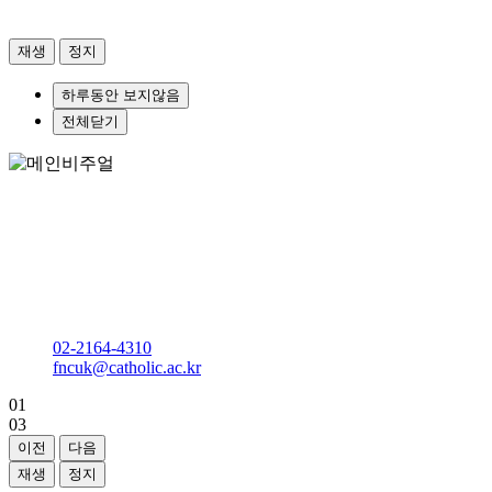
재생
정지
하루동안 보지않음
전체닫기
건강한 삶을 선도하는 배움과 탐구의 산실
가톨릭대학교
식품영양학과
다솔관 D237호
02-2164-4310
fncuk@catholic.ac.kr
01
03
이전
다음
재생
정지