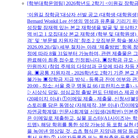
[학부대학운영팀] 2026학년도 2학기 <이원길 장학금>
‘이원길 장학금’대상자 선발 공고 (대학생·대학원생
Bernard Wonkil Lee 선생의 영성과 유훈을
성장할 잠재력 있는 본교 재학생을 발굴 및 포상하기
역 비고 1 모집대상 본교 재학생 (학부 및 대학원생
격’ 및 ‘부문별 지원자격’ 참조 2 모집부문 학술·봉사·설계 00
2026.09.20.(일) 세부 절차는 아래 ‘제출방법’ 항목
정에 따라 8월 31일부터 가능하며, 관련 제출물은 그
완료해야 최종 접수로 인정됩니다. ▣장학금 규모 - 총
만원까지 (창업 주제의 다양성과 규모에 따라 차등 지
음. ▣공통 지원자격 - 2026학년도 2학기 기준 본교 
불가능 ▣장학금 지급 방식 - 등록금 잔여 여부와 관계없이
20:00 - 장소: 서울 중구 명동길 66 (프란치스
▷시상식 당일, 성심교정 출발 편도 단체버스 제공
(20페이지 이내) ①이메일 제출 - 제출물, 신청서
스토리를 담은 동영상 (자체제작, 3분 이내) ①이메
자연공학계열/ 인문사회계열 신입생(26학번) 인본주
은 이메일로 제출하고, 실물 포스터(A1사이즈)는 학
드맵), 해당 학위를 통한 성장 가능성 등 포함 실현 
을 녹여낸 영상일 것, 쇼츠 형식은 지양)과 해당 
획서 포함) ② 사업자등록증 또는 특허출원·등록증 열