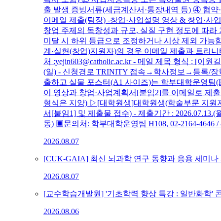
출 발생 증빙서류(세금계산서·통장내역 등) ④ 협약
이메일 제출(팀장) -창업·사업설명 영상 & 창업·사업
창업 주제의 독창성과 규모, 실질 구현 정도에 따라
미달 시 하위 등급으로 조정하거나 시상 제외 가능함 
계·실현(창업)지원자)의 경우 이메일 제출과 트리니티 신청 
처 :yejin603@catholic.ac.kr - 메일 제목 형식 
(일) - 신청경로 TRINITY 접속→학사정보→등
출하고 실물 포스터(A1 사이즈)는 학부대학운영팀(H
이 영상과 창업·사업계획서[붙임2]를 이메일로 제출되
형식은 지양) ▷[대학원생]대학원생(학술부문 지원자)
서[붙임1] 및 제출물 접수) - 제출기간 : 2026.07.13.(월
동) ▣문의처: 학부대학운영팀 H108, 02-2164-464
2026.08.07
[CUK-GAIA] 최신 뇌과학 연구 동향과 응용 세미나
2026.08.07
[교수학습개발원] '기초학력 향상 특강 : 일반화학' 콘텐츠
2026.08.06