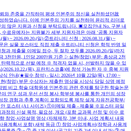
 신뢰와 존중을 간직하며 평생 인본주의 정신을 실천하셨던故
드를 구성하였습니다. 이에 인본주의 가치를 실천하며 윤리적 리더로
 많은 지원과 신청을 부탁드립니다. ▣모집안내 No. 구분 내
료생, 수료유예자는 지원불가 세부 지원자격은 아래 ‘공통 지원자
2026.09.20.(일) ②트리니티 신청 : 2026.08.31.(월) ~
 ※단, 설계부문은 실물 포스터도 직접 제출 ※트리니티 신청은 학적 반영 일
제출물 이메일 접수, 두 절차 모두를 2026.09.20.(일)까지
3천만원, 1인당 200만원 기준 ▷실현(창업) 부문: 총상금 2천
 탄력적으로 선발 예정 ※ 적격자 없을 시, 선발하지 않을 수 있
2026.10.22.(목), 프란치스코홀)에 참석 가능한 자 ※ 중복 지원
필수 참석) - 일시: 2026년 10월 22일(목), 17:00 ~
사·실현(창업) 부문 수상자는 제출한 영상을 시상식 당일 상영 예정
방법 비고 학술 대학원생 인본주의 관련 주제를 탐구한 학술논문
 분야 연구 성과 우선 선정 봉사 학부생 봉사를 통한 개인의 성장
한 성장 경험과 추후 계획이 포함되도록 제작 설계 자유전공학부/
포스터 (A1 사이즈) ①이메일 제출 - 제출물 ※포스터 파일
정의 신설 목적, 필요성, 개요 (포함 교과목 선정 및 이수 로
향 창업·사업설명 영상 (자체제작, 3분 이내, 사업 계획서 내용
 사용계획서 포함) 새싹 등급 ① 창업·사업계획서(장학금 사용계
 ③ ~ ⑦ 중 1개 이상 (공고일 기준 2년 이내 성과) ③ 매